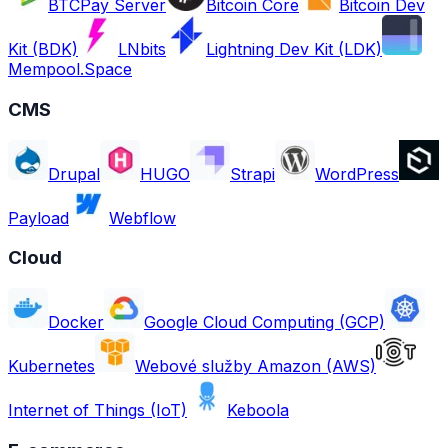
BTCPay Server
Bitcoin Core
Bitcoin Dev
Kit (BDK)
LNbits
Lightning Dev Kit (LDK)
Mempool.Space
CMS
Drupal
HUGO
Strapi
WordPress
Payload
Webflow
Cloud
Docker
Google Cloud Computing (GCP)
Kubernetes
Webové služby Amazon (AWS)
Internet of Things (IoT)
Keboola