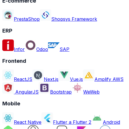
E-commerce
PrestaShop
Shopsys Framework
ERP
Infor
Odoo
SAP
Frontend
ReactJS
Next.js
Vue.js
Amplify AWS
AngularJS
Bootstrap
WeWeb
Mobile
React Native
Flutter a Flutter 2
Android