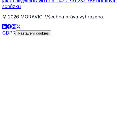
jakub.bily@moravio.com
+420 731 232 786
Domluvte
schůzku
©
2026
MORAVIO. Všechna práva vyhrazena.
GDPR
Nastavení cookies