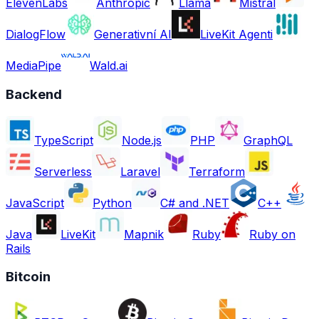
ElevenLabs
Anthropic
Llama
Mistral
DialogFlow
Generativní AI
LiveKit Agenti
MediaPipe
Wald.ai
Backend
TypeScript
Node.js
PHP
GraphQL
Serverless
Laravel
Terraform
JavaScript
Python
C# and .NET
C++
Java
LiveKit
Mapnik
Ruby
Ruby on
Rails
Bitcoin