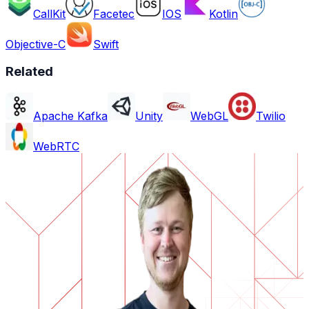
CallKit
Facetec
IOS
Kotlin
Objective-C
Swift
Related
Apache Kafka
Unity
WebGL
Twilio
WebRTC