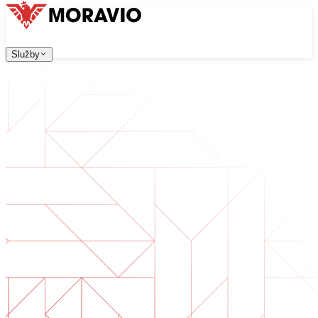
Služby
Služby
Naše služby
Firma
中文
한국어
English
Česky
Deutsch
Vývoj software
Kontaktujte nás
Všechny služby
→
Webové aplikace, které jsou škálovatelné, bezpečné a sn
Digitální transformace
Digitalizujte své podnikání. Připravte se na budoucnost.
Vývoj AI software
AI nástroje na míru integrované do vašich procesů.
Vývoj produktů
Od nápadu po spuštěný produkt — návrh, vývoj, nasazen
Technická due diligence
Posouzení kvality a identifikace rizik ve vašem software.