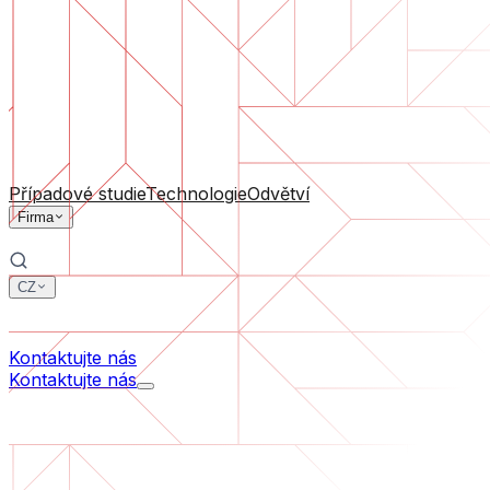
Podpora software
Průběžná údržba nebo záchrana projektu, který se dostal
Podle velikosti firmy
Pro startupy
Pro střední firmy
Pro lídry odvětví
Všechny služby
Případové studie
Technologie
Odvětví
Firma
CZ
中文
한국어
Kontaktujte nás
Kontaktujte nás