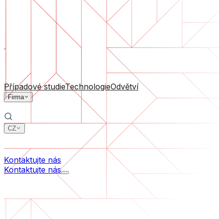
Podpora software
Průběžná údržba nebo záchrana projektu, který se dostal
Podle velikosti firmy
Pro startupy
Pro střední firmy
Pro lídry odvětví
Všechny služby
Případové studie
Technologie
Odvětví
Firma
CZ
中文
한국어
Kontaktujte nás
Kontaktujte nás