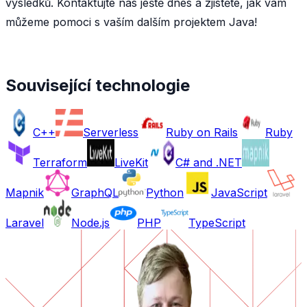
výsledků. Kontaktujte nás ještě dnes a zjistěte, jak vám
můžeme pomoci s vaším dalším projektem Java!
Související technologie
C++
Serverless
Ruby on Rails
Ruby
Terraform
LiveKit
C# and .NET
Mapnik
GraphQL
Python
JavaScript
Laravel
Node.js
PHP
TypeScript