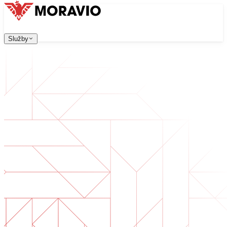
Služby
Služby
Naše služby
Firma
中文
한국어
English
Česky
Deutsch
Vývoj software
Kontaktujte nás
Všechny služby
→
Webové aplikace, které jsou škálovatelné, bezpečné a sn
Digitální transformace
Digitalizujte své podnikání. Připravte se na budoucnost.
Vývoj AI software
AI nástroje na míru integrované do vašich procesů.
Vývoj produktů
Od nápadu po spuštěný produkt — návrh, vývoj, nasazen
Technická due diligence
Posouzení kvality a identifikace rizik ve vašem software.