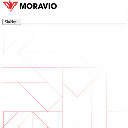
Služby
Služby
Naše služby
Firma
中文
한국어
English
Česky
Deutsch
Vývoj software
Kontaktujte nás
Všechny služby
→
Webové aplikace, které jsou škálovatelné, bezpečné a sn
Digitální transformace
Digitalizujte své podnikání. Připravte se na budoucnost.
Vývoj AI software
AI nástroje na míru integrované do vašich procesů.
Vývoj produktů
Od nápadu po spuštěný produkt — návrh, vývoj, nasazen
Technická due diligence
Posouzení kvality a identifikace rizik ve vašem software.