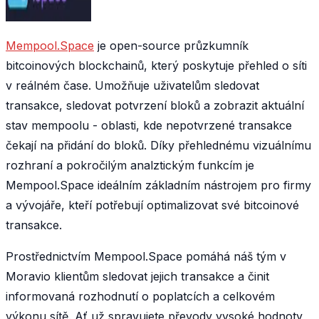
Mempool.Space
je open-source průzkumník
bitcoinových blockchainů, který poskytuje přehled o síti
v reálném čase. Umožňuje uživatelům sledovat
transakce, sledovat potvrzení bloků a zobrazit aktuální
stav mempoolu - oblasti, kde nepotvrzené transakce
čekají na přidání do bloků. Díky přehlednému vizuálnímu
rozhraní a pokročilým analztickým funkcím je
Mempool.Space ideálním základním nástrojem pro firmy
a vývojáře, kteří potřebují optimalizovat své bitcoinové
transakce.
Prostřednictvím Mempool.Space pomáhá náš tým v
Moravio klientům sledovat jejich transakce a činit
informovaná rozhodnutí o poplatcích a celkovém
výkonu sítě. Ať už spravujete převody vysoké hodnoty