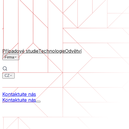
Podpora software
Průběžná údržba nebo záchrana projektu, který se dostal
Podle velikosti firmy
Pro startupy
Pro střední firmy
Pro lídry odvětví
Všechny služby
Případové studie
Technologie
Odvětví
Firma
CZ
中文
한국어
Kontaktujte nás
Kontaktujte nás