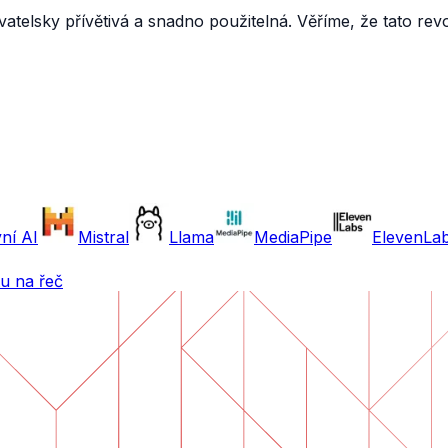
vatelsky přívětivá a snadno použitelná. Věříme, že tato re
ní AI
Mistral
Llama
MediaPipe
ElevenLa
u na řeč