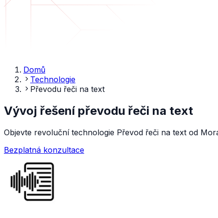
Domů
Technologie
Převodu řeči na text
Vývoj řešení převodu řeči na text
Objevte revoluční technologie Převod řeči na text od Mo
Bezplatná konzultace