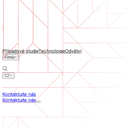
Podpora software
Průběžná údržba nebo záchrana projektu, který se dostal
Podle velikosti firmy
Pro startupy
Pro střední firmy
Pro lídry odvětví
Všechny služby
Případové studie
Technologie
Odvětví
Firma
CZ
中文
한국어
Kontaktujte nás
Kontaktujte nás