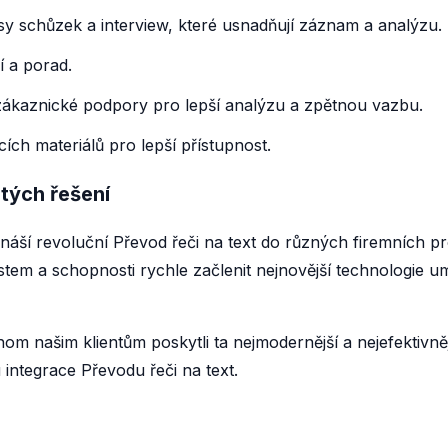
sy schůzek a interview, které usnadňují záznam a analýzu.
í a porad.
zákaznické podpory pro lepší analýzu a zpětnou vazbu.
ích materiálů pro lepší přístupnost.
itých řešení
ináší revoluční Převod řeči na text do různých firemních pros
em a schopnosti rychle začlenit nejnovější technologie umě
om našim klientům poskytli ta nejmodernější a nejefektivněj
integrace Převodu řeči na text.