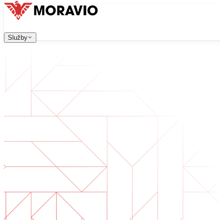
Služby
Služby
Naše služby
Všechny služby
Firma
→
中文
한국어
English
Česky
Deutsch
Vývoj software
Kontaktujte nás
Webové aplikace, které jsou škálovatelné, bezpečné a sn
Digitální transformace
Digitalizujte své podnikání. Připravte se na budoucnost.
Vývoj AI software
AI nástroje na míru integrované do vašich procesů.
Vývoj produktů
Od nápadu po spuštěný produkt — návrh, vývoj, nasazen
Technická due diligence
Posouzení kvality a identifikace rizik ve vašem software.