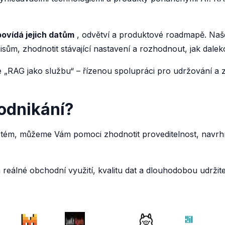
povídá jejich datům
, odvětví a produktové roadmapě. Naš
zhodnotit stávající nastavení a rozhodnout, jak daleko 
me „RAG jako službu“ – řízenou spolupráci pro udržování a 
odnikání?
systém, můžeme Vám pomoci zhodnotit proveditelnost, navr
eálné obchodní využití, kvalitu dat a dlouhodobou udržite