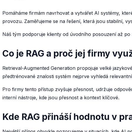
Pomáháme firmám navrhovat a vytvářet AI systémy, které
provozu. Zaměřujeme se na řešení, která jsou stabilní, vy
Náš tým podporuje klienty od úvodního posouzení až po s
Co je RAG a proč jej firmy využ
Retrieval-Augmented Generation propojuje velké jazykové
předtrénované znalosti systém nejprve vyhledá relevantní
Pro firmy tento přístup zvyšuje přesnost, udržuje odpově
interní nástroje, kde jsou přesnost a kontext klíčové.
Kde RAG přináší hodnotu v pra
Největší přínos obvykle pozorujeme v situacích, kde AI p