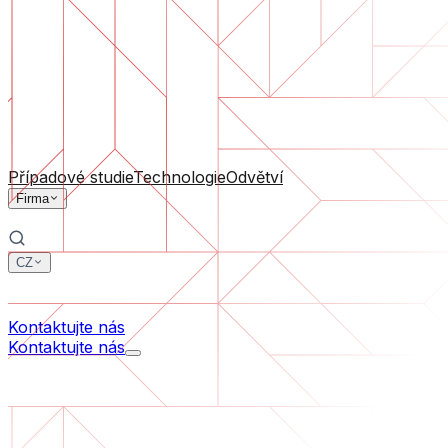
Podpora software
Průběžná údržba nebo záchrana projektu, který se dostal
Podle velikosti firmy
Pro startupy
Pro střední firmy
Pro lídry odvětví
Všechny služby
Případové studie
Technologie
Odvětví
Firma
CZ
中文
한국어
Kontaktujte nás
Kontaktujte nás