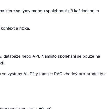
, na které se týmy mohou spolehnout při každodenním
ontext a rizika.
ty, databáze nebo API. Namísto spoléhání se pouze na
di.
ěru ve výstupy AI. Díky tomu je RAG vhodný pro produkty a
 pracovními postupy, včetně: