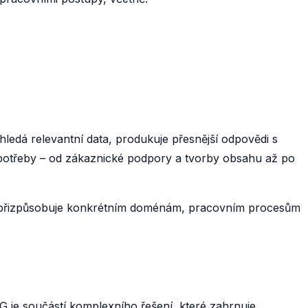
edá relevantní data, produkuje přesnější odpovědi s
í potřeby – od zákaznické podpory a tvorby obsahu až po
 se přizpůsobuje konkrétním doménám, pracovním procesům
 je součástí komplexního řešení, které zahrnuje