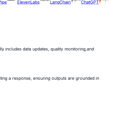
ipe
ElevenLabs
LangChain
ChatGPT
y includes data updates, quality monitoring,and
ting a response, ensuring outputs are grounded in