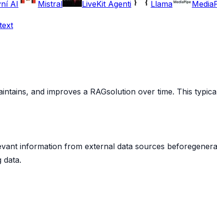
ní AI
Mistral
LiveKit Agenti
Llama
MediaP
text
tains, and improves a RAGsolution over time. This typicall
evant information from external data sources beforegenera
 data.