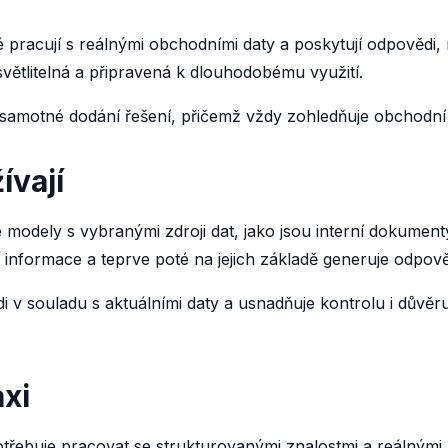
 pracují s reálnými obchodními daty a poskytují odpovědi
světlitelná a připravená k dlouhodobému využití.
amotné dodání řešení, přičemž vždy zohledňuje obchodní k
ívají
 modely s vybranými zdroji dat, jako jsou interní dokumen
 informace a teprve poté na jejich základě generuje odpově
di v souladu s aktuálními daty a usnadňuje kontrolu i dův
xi
otřebuje pracovat se strukturovanými znalostmi a reálnými