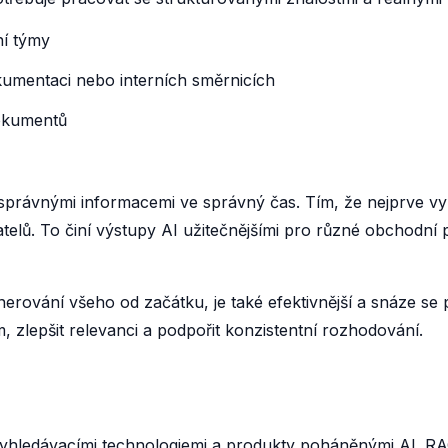
ní týmy
umentaci nebo interních směrnicích
dokumentů
rávnými informacemi ve správný čas. Tím, že nejprve vyhl
atelů. To činí výstupy AI užitečnějšími pro různé obchodn
enerování všeho od začátku, je také efektivnější a snáze
zlepšit relevanci a podpořit konzistentní rozhodování.
yhledávacími technologiemi a produkty poháněnými AI. RAG