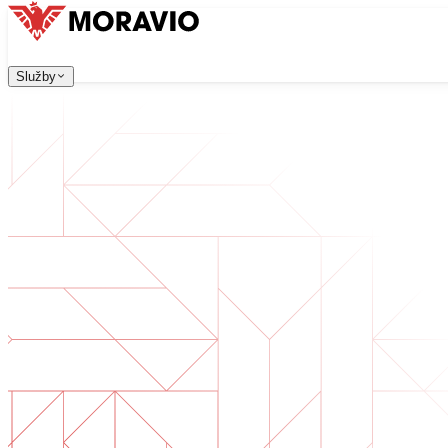
Služby
Služby
Naše služby
Všechny služby
Firma
→
中文
한국어
English
Česky
Deutsch
Vývoj software
Kontaktujte nás
Webové aplikace, které jsou škálovatelné, bezpečné a sn
Digitální transformace
Digitalizujte své podnikání. Připravte se na budoucnost.
Vývoj AI software
AI nástroje na míru integrované do vašich procesů.
Vývoj produktů
Od nápadu po spuštěný produkt — návrh, vývoj, nasazen
Technická due diligence
Posouzení kvality a identifikace rizik ve vašem software.