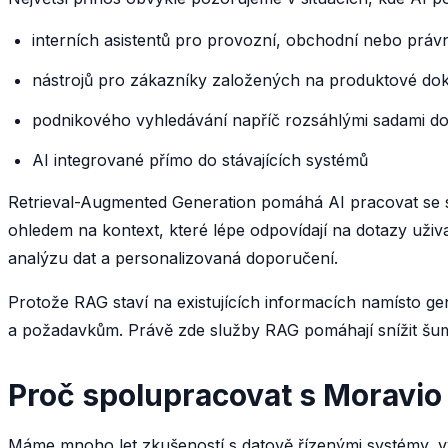
interních asistentů pro provozní, obchodní nebo práv
nástrojů pro zákazníky založených na produktové dok
podnikového vyhledávání napříč rozsáhlými sadami 
AI integrované přímo do stávajících systémů
Retrieval-Augmented Generation pomáhá AI pracovat se sp
ohledem na kontext, které lépe odpovídají na dotazy uživ
analýzu dat a personalizovaná doporučení.
Protože RAG staví na existujících informacích namísto g
a požadavkům. Právě zde služby RAG pomáhají snížit šum, 
Proč spolupracovat s Moravio
Máme mnoho let zkušeností s datově řízenými systémy, v