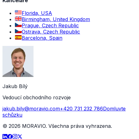
Kanceláře
Florida, USA
Birmingham, United Kingdom
Prague, Czech Republic
Ostrava, Czech Republic
Barcelona, Spain
Jakub Bílý
Vedoucí obchodního rozvoje
jakub.bily@moravio.com
+420 731 232 786
Domluvte
schůzku
©
2026
MORAVIO. Všechna práva vyhrazena.