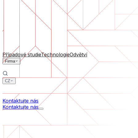
Podpora software
Průběžná údržba nebo záchrana projektu, který se dostal
Podle velikosti firmy
Pro startupy
Pro střední firmy
Pro lídry odvětví
Všechny služby
Případové studie
Technologie
Odvětví
Firma
CZ
中文
한국어
Kontaktujte nás
Kontaktujte nás