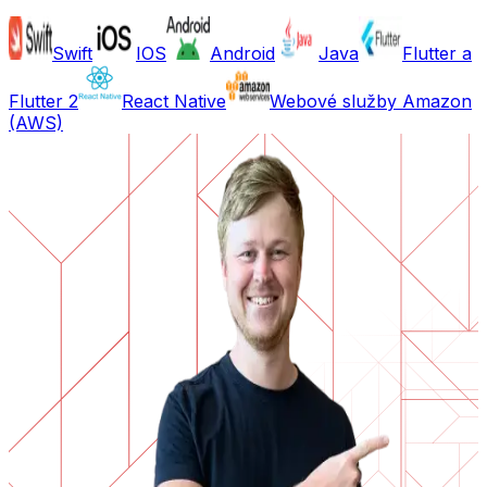
Swift
IOS
Android
Java
Flutter a
Flutter 2
React Native
Webové služby Amazon
(AWS)