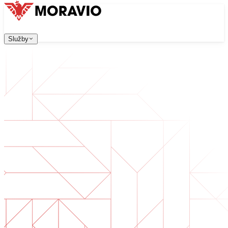
Služby
Služby
Naše služby
Firma
中文
한국어
English
Česky
Deutsch
Vývoj software
Kontaktujte nás
Všechny služby
→
Webové aplikace, které jsou škálovatelné, bezpečné a sn
Digitální transformace
Digitalizujte své podnikání. Připravte se na budoucnost.
Vývoj AI software
AI nástroje na míru integrované do vašich procesů.
Vývoj produktů
Od nápadu po spuštěný produkt — návrh, vývoj, nasazen
Technická due diligence
Posouzení kvality a identifikace rizik ve vašem software.