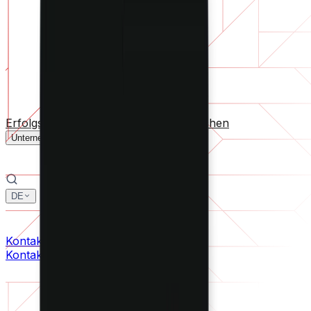
Software-Support
Laufende Wartung oder Rettung eines Projekts, das aus d
Nach Unternehmensgröße
Für Startups
Für mittelständische Unternehmen
Für Branc
Alle Dienstleistungen
Erfolgsgeschichten
Technologien
Branchen
Unternehmen
DE
中文
한국어
Kontaktieren Sie uns
Kontaktieren Sie uns