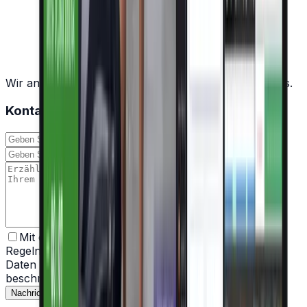
Wir analysieren Ihr Projekt und besprechen die Details.
Kontaktieren Sie uns
Mit dem Absenden des Formulars stimme ich den
Regeln zur Verarbeitung meiner personenbezogenen
Daten zu, wie in der
Moravio Datenschutzrichtlinie
beschrieben.
Nachricht senden