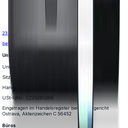
23 Bewertungen
bewertet 4.9 / 5.0
Unternehmen
Unternehmen: Moravio s.r.o.
Sitz: Kukučínova 799/10, Hulváky, 709 00 Ostrava
Handelsregister-Nr.: 29265266
USt-IdNr.: CZ29265266
Eingetragen im Handelsregister beim Kreisgericht
Ostrava, Aktenzeichen C 56452
Büros