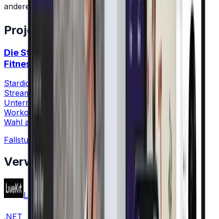
anderes Team ein, um schnell zu skalieren.
Projekte mit dieser Technologie
Die Stardio Live-Streaming-Plattform: Live-
Fitnesserlebnis
Stardio.com ist eine Online-Plattform für das Live-
Streaming von Fitnesskursen. Trainer gestalten den
Unterricht, laden ein Publikum ein und übertragen
Workouts live. Mitglieder können die Lektionen ihrer
Wahl abonnieren.
Fallstudie ansehen
Verwandte Technologien
LiveKit
Ruby on Rails
Java
C# and
.NET
C++
GraphQL
JavaScript