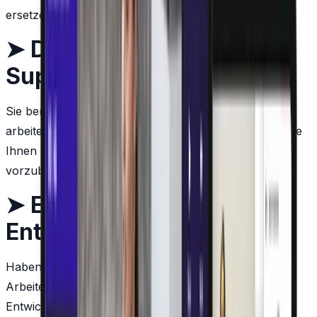
ersetzen Sie uns später durch interne Mitarbeiter.
➤
Design -> Entwickeln ->
Support
Sie benötigen kein technisches Wissen, um mit uns zu
arbeiten. Wir haben Produktmanager und Designer, die
Ihnen helfen, den Backlog für unsere Entwickler
vorzubereiten.
➤
Erweitern Sie Ihre
Entwicklerkapazitäten
Haben Sie bereits technisches Personal? Großartig!
Arbeiten Sie mit uns im gemeinsamen
Entwicklungsmodell zusammen und stellen Sie ein