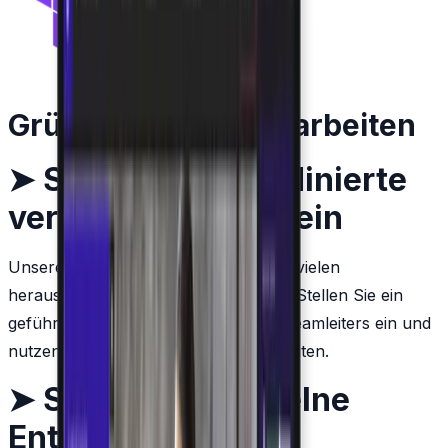
Gründe, mit uns zu arbeiten
➤
Stellen Sie koordinierte
verwaltete Teams ein
Unsere Entwicklungsteams waren an vielen
herausfordernden Projekten beteiligt. Stellen Sie ein
geführtes Team einschließlich eines Teamleiters ein und
nutzen Sie deren koordinierte Fähigkeiten.
➤
Stellen Sie einzelne
Entwickler ein