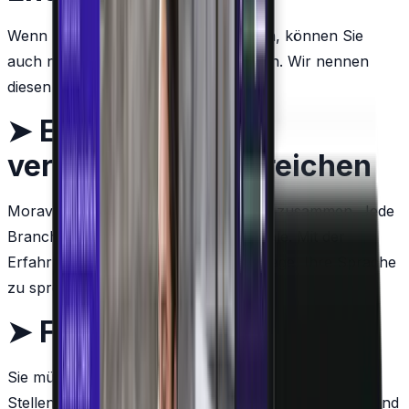
Wenn Sie kein ganzes Team benötigen, können Sie
auch nur einzelne Entwickler einstellen. Wir nennen
diesen Service Outstaffing.
➤
Erfahrung in
verschiedenen Bereichen
Moravio arbeitete mit vielen Branchen zusammen. Jede
Branche hat ihre spezifischen Merkmale. Mit der
Erfahrung sind unsere Teams in der Lage, Ihre Sprache
zu sprechen.
➤
Fangen Sie morgen an
Sie müssen Ihre interne Organisation nicht aufbauen.
Stellen Sie unser Entwicklerteam für das Projekt ein und