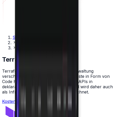
Startseite
Technologien
Terraform
Terraform
Terraform ist ein Tool, das bei der Verwaltung
verschiedener Cloud-Infrastrukturdienste in Form von
Code hilft. Terraform kodifiziert Cloud-APIs in
deklarativen Konfigurationsdateien und wird daher auch
als Infrastructure as Code (IaC) bezeichnet.
Kostenlose Beratung buchen