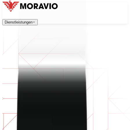
Dienstleistungen
Dienstleistungen
Unsere Dienstleistungen
Unternehmen
中文
한국어
English
Česky
Deutsch
Softwareentwicklung
Kontaktieren Sie uns
Webanwendungen, die skalierbar, sicher und wartungsfreu
Alle Dienstleistungen
→
Digitale Transformation
Digitalisieren Sie Ihr Unternehmen. Bereiten Sie sich auf d
KI-Softwareentwicklung
Maßgeschneiderte KI-Tools, integriert in Ihre Prozesse.
Produktentwicklung
Von der Idee zum fertigen Produkt — Design, Entwicklun
Technische Due Diligence
Qualitätsbewertung und Risikoidentifikation in Ihrer Softw