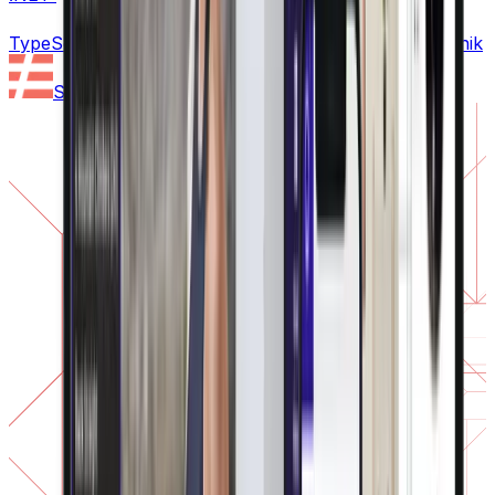
TypeScript
PHP
Ruby
Python
Mapnik
Serverless Framework
Node.js
Laravel