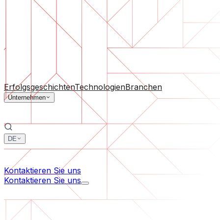
Software-Support
Laufende Wartung oder Rettung eines Projekts, das aus d
Nach Unternehmensgröße
Für Startups
Für mittelständische Unternehmen
Für Branc
Alle Dienstleistungen
Erfolgsgeschichten
Technologien
Branchen
Unternehmen
DE
中文
한국어
Kontaktieren Sie uns
Kontaktieren Sie uns