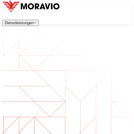
Dienstleistungen
Dienstleistungen
Unsere Dienstleistungen
Unternehmen
中文
한국어
English
Česky
Deutsch
Softwareentwicklung
Kontaktieren Sie uns
Webanwendungen, die skalierbar, sicher und wartungsfreu
Alle Dienstleistungen
→
Digitale Transformation
Digitalisieren Sie Ihr Unternehmen. Bereiten Sie sich auf d
KI-Softwareentwicklung
Maßgeschneiderte KI-Tools, integriert in Ihre Prozesse.
Produktentwicklung
Von der Idee zum fertigen Produkt — Design, Entwicklun
Technische Due Diligence
Qualitätsbewertung und Risikoidentifikation in Ihrer Softw