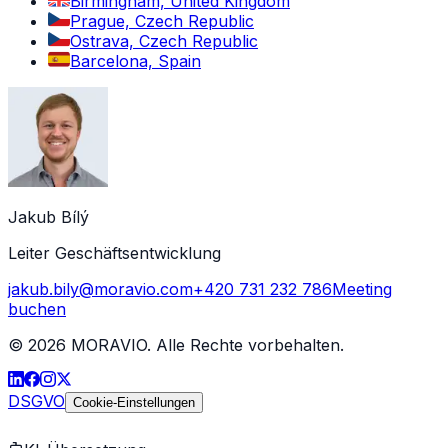
Birmingham, United Kingdom
Prague, Czech Republic
Ostrava, Czech Republic
Barcelona, Spain
Jakub Bílý
Leiter Geschäftsentwicklung
jakub.bily@moravio.com
+420 731 232 786
Meeting
buchen
©
2026
MORAVIO. Alle Rechte vorbehalten.
DSGVO
Cookie-Einstellungen