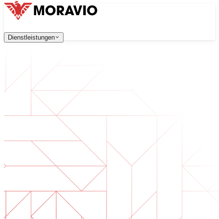
Dienstleistungen
Dienstleistungen
Unsere Dienstleistungen
Unternehmen
中文
한국어
English
Česky
Deutsch
Softwareentwicklung
Kontaktieren Sie uns
Webanwendungen, die skalierbar, sicher und wartungsfreu
Alle Dienstleistungen
→
Digitale Transformation
Digitalisieren Sie Ihr Unternehmen. Bereiten Sie sich auf d
KI-Softwareentwicklung
Maßgeschneiderte KI-Tools, integriert in Ihre Prozesse.
Produktentwicklung
Von der Idee zum fertigen Produkt — Design, Entwicklun
Technische Due Diligence
Qualitätsbewertung und Risikoidentifikation in Ihrer Softw