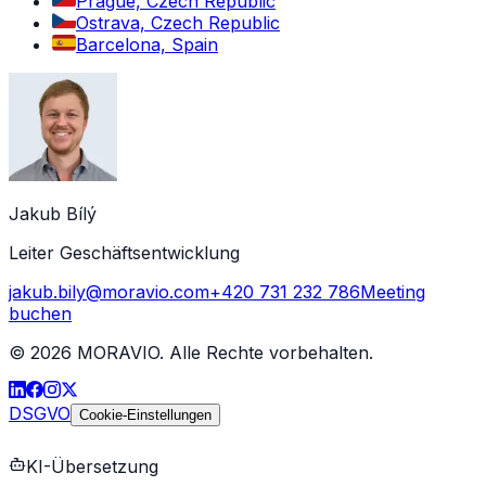
Prague, Czech Republic
Ostrava, Czech Republic
Barcelona, Spain
Jakub Bílý
Leiter Geschäftsentwicklung
jakub.bily@moravio.com
+420 731 232 786
Meeting
buchen
©
2026
MORAVIO. Alle Rechte vorbehalten.
DSGVO
Cookie-Einstellungen
KI-Übersetzung