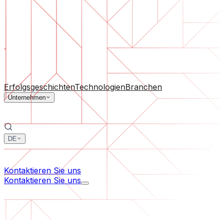
Software-Support
Laufende Wartung oder Rettung eines Projekts, das aus d
Nach Unternehmensgröße
Für Startups
Für mittelständische Unternehmen
Für Branc
Alle Dienstleistungen
Erfolgsgeschichten
Technologien
Branchen
Unternehmen
DE
中文
한국어
Kontaktieren Sie uns
Kontaktieren Sie uns