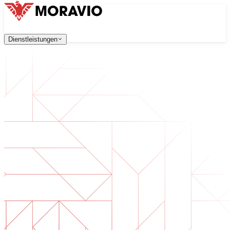
Dienstleistungen
Dienstleistungen
Unsere Dienstleistungen
Unternehmen
中文
한국어
English
Česky
Deutsch
Softwareentwicklung
Kontaktieren Sie uns
Webanwendungen, die skalierbar, sicher und wartungsfreu
Alle Dienstleistungen
→
Digitale Transformation
Digitalisieren Sie Ihr Unternehmen. Bereiten Sie sich auf d
KI-Softwareentwicklung
Maßgeschneiderte KI-Tools, integriert in Ihre Prozesse.
Produktentwicklung
Von der Idee zum fertigen Produkt — Design, Entwicklun
Technische Due Diligence
Qualitätsbewertung und Risikoidentifikation in Ihrer Softw