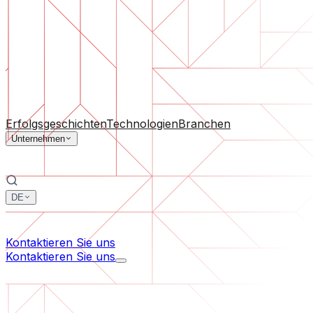
Software-Support
Laufende Wartung oder Rettung eines Projekts, das aus d
Nach Unternehmensgröße
Für Startups
Für mittelständische Unternehmen
Für Branc
Alle Dienstleistungen
Erfolgsgeschichten
Technologien
Branchen
Unternehmen
DE
中文
한국어
Kontaktieren Sie uns
Kontaktieren Sie uns