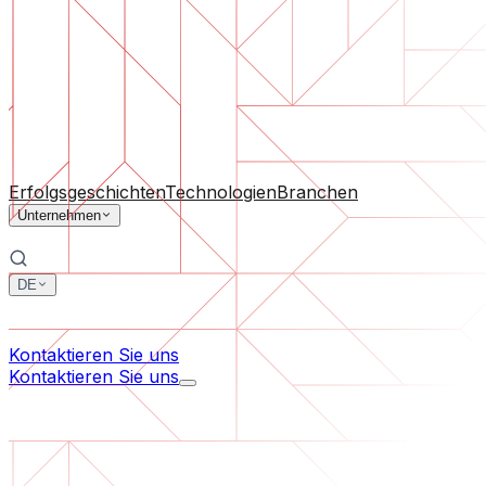
Software-Support
Laufende Wartung oder Rettung eines Projekts, das aus d
Nach Unternehmensgröße
Für Startups
Für mittelständische Unternehmen
Für Branc
Alle Dienstleistungen
Erfolgsgeschichten
Technologien
Branchen
Unternehmen
DE
中文
한국어
Kontaktieren Sie uns
Kontaktieren Sie uns