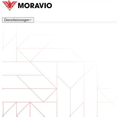
Dienstleistungen
Dienstleistungen
Unsere Dienstleistungen
Alle Dienstleistungen
Unternehmen
→
中文
한국어
English
Česky
Deutsch
Softwareentwicklung
Kontaktieren Sie uns
Webanwendungen, die skalierbar, sicher und wartungsfreu
Digitale Transformation
Digitalisieren Sie Ihr Unternehmen. Bereiten Sie sich auf d
KI-Softwareentwicklung
Maßgeschneiderte KI-Tools, integriert in Ihre Prozesse.
Produktentwicklung
Von der Idee zum fertigen Produkt — Design, Entwicklun
Technische Due Diligence
Qualitätsbewertung und Risikoidentifikation in Ihrer Softw