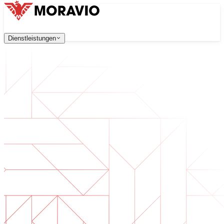
Dienstleistungen
Dienstleistungen
Unsere Dienstleistungen
Unternehmen
中文
한국어
English
Česky
Deutsch
Softwareentwicklung
Kontaktieren Sie uns
Webanwendungen, die skalierbar, sicher und wartungsfreu
Alle Dienstleistungen
→
Digitale Transformation
Digitalisieren Sie Ihr Unternehmen. Bereiten Sie sich auf d
KI-Softwareentwicklung
Maßgeschneiderte KI-Tools, integriert in Ihre Prozesse.
Produktentwicklung
Von der Idee zum fertigen Produkt — Design, Entwicklun
Technische Due Diligence
Qualitätsbewertung und Risikoidentifikation in Ihrer Softw