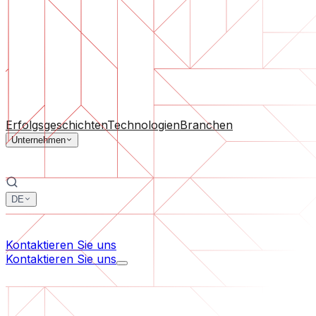
Software-Support
Laufende Wartung oder Rettung eines Projekts, das aus d
Nach Unternehmensgröße
Für Startups
Für mittelständische Unternehmen
Für Branc
Alle Dienstleistungen
Erfolgsgeschichten
Technologien
Branchen
Unternehmen
DE
中文
한국어
Kontaktieren Sie uns
Kontaktieren Sie uns