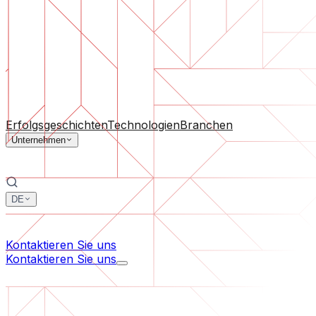
Software-Support
Laufende Wartung oder Rettung eines Projekts, das aus d
Nach Unternehmensgröße
Für Startups
Für mittelständische Unternehmen
Für Branc
Alle Dienstleistungen
Erfolgsgeschichten
Technologien
Branchen
Unternehmen
DE
中文
한국어
Kontaktieren Sie uns
Kontaktieren Sie uns