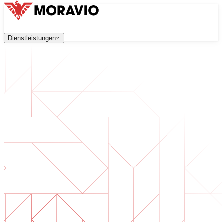
Dienstleistungen
Dienstleistungen
Unsere Dienstleistungen
Unternehmen
中文
한국어
English
Česky
Deutsch
Softwareentwicklung
Kontaktieren Sie uns
Webanwendungen, die skalierbar, sicher und wartungsfreu
Alle Dienstleistungen
→
Digitale Transformation
Digitalisieren Sie Ihr Unternehmen. Bereiten Sie sich auf d
KI-Softwareentwicklung
Maßgeschneiderte KI-Tools, integriert in Ihre Prozesse.
Produktentwicklung
Von der Idee zum fertigen Produkt — Design, Entwicklun
Technische Due Diligence
Qualitätsbewertung und Risikoidentifikation in Ihrer Softw