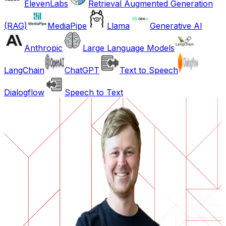
ElevenLabs
Retrieval Augmented Generation
(RAG)
MediaPipe
Llama
Generative AI
Anthropic
Large Language Models
LangChain
ChatGPT
Text to Speech
Dialogflow
Speech to Text