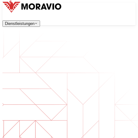
Dienstleistungen
Dienstleistungen
Unsere Dienstleistungen
Unternehmen
中文
한국어
English
Česky
Deutsch
Softwareentwicklung
Kontaktieren Sie uns
Webanwendungen, die skalierbar, sicher und wartungsfreu
Alle Dienstleistungen
→
Digitale Transformation
Digitalisieren Sie Ihr Unternehmen. Bereiten Sie sich auf d
KI-Softwareentwicklung
Maßgeschneiderte KI-Tools, integriert in Ihre Prozesse.
Produktentwicklung
Von der Idee zum fertigen Produkt — Design, Entwicklun
Technische Due Diligence
Qualitätsbewertung und Risikoidentifikation in Ihrer Softw