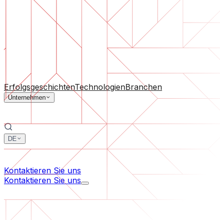
Software-Support
Laufende Wartung oder Rettung eines Projekts, das aus d
Nach Unternehmensgröße
Für Startups
Für mittelständische Unternehmen
Für Branc
Alle Dienstleistungen
Erfolgsgeschichten
Technologien
Branchen
Unternehmen
DE
中文
한국어
Kontaktieren Sie uns
Kontaktieren Sie uns