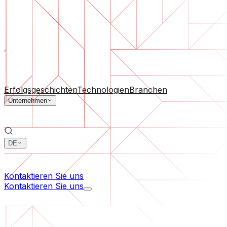
Software-Support
Laufende Wartung oder Rettung eines Projekts, das aus d
Nach Unternehmensgröße
Für Startups
Für mittelständische Unternehmen
Für Branc
Alle Dienstleistungen
Erfolgsgeschichten
Technologien
Branchen
Unternehmen
DE
中文
한국어
Kontaktieren Sie uns
Kontaktieren Sie uns