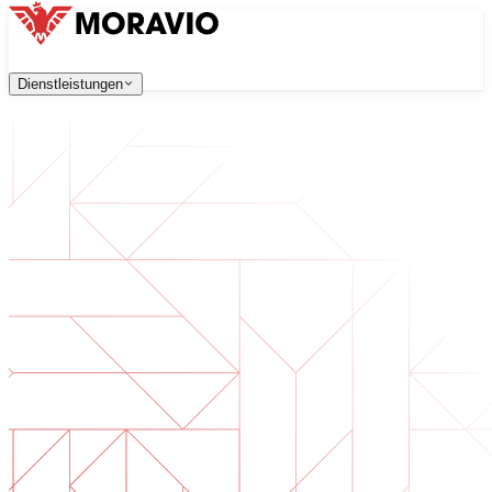
Dienstleistungen
Dienstleistungen
Unsere Dienstleistungen
Unternehmen
中文
한국어
English
Česky
Deutsch
Softwareentwicklung
Kontaktieren Sie uns
Webanwendungen, die skalierbar, sicher und wartungsfreu
Alle Dienstleistungen
→
Digitale Transformation
Digitalisieren Sie Ihr Unternehmen. Bereiten Sie sich auf d
KI-Softwareentwicklung
Maßgeschneiderte KI-Tools, integriert in Ihre Prozesse.
Produktentwicklung
Von der Idee zum fertigen Produkt — Design, Entwicklun
Technische Due Diligence
Qualitätsbewertung und Risikoidentifikation in Ihrer Softw