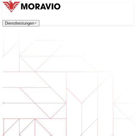
Dienstleistungen
Dienstleistungen
Unsere Dienstleistungen
Unternehmen
中文
한국어
English
Česky
Deutsch
Softwareentwicklung
Kontaktieren Sie uns
Webanwendungen, die skalierbar, sicher und wartungsfreu
Alle Dienstleistungen
→
Digitale Transformation
Digitalisieren Sie Ihr Unternehmen. Bereiten Sie sich auf d
KI-Softwareentwicklung
Maßgeschneiderte KI-Tools, integriert in Ihre Prozesse.
Produktentwicklung
Von der Idee zum fertigen Produkt — Design, Entwicklun
Technische Due Diligence
Qualitätsbewertung und Risikoidentifikation in Ihrer Softw