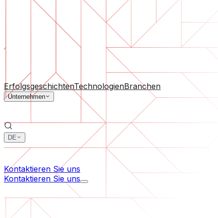
Software-Support
Laufende Wartung oder Rettung eines Projekts, das aus d
Nach Unternehmensgröße
Für Startups
Für mittelständische Unternehmen
Für Branc
Alle Dienstleistungen
Erfolgsgeschichten
Technologien
Branchen
Unternehmen
DE
中文
한국어
Kontaktieren Sie uns
Kontaktieren Sie uns