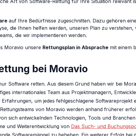
che Art von Software-Rettung für Ihre Situation relevant 
are
auf Ihre Bedürfnisse zugeschnitten. Dazu gehören eine de
alyse, die Ihnen helfen werden, unseren Plan zu verstehen
Teams, die wir implementieren werden.
ass Moravio unsere
Rettungsplan in Absprache
mit einem b
ettung bei Moravio
 nur Software retten. Aus diesem Grund haben wir bei Morav
figes internationales Team aus Projektmanagern, Entwickl
d Erfahrungen, um jedes fehlgeschlagene Softwareprojekt e
e-Rettungsteams von Moravio werden anhand früherer erfol
 von sich entwickelnden Technologien, Tools und Branchen 
me und Weiterentwicklung von
Das Such- und Buchungspor
hende Softwaremängel zu beheben. Ein weiterer Erfolg bei d