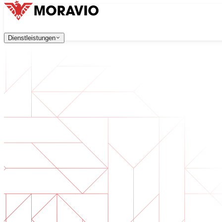
Dienstleistungen
Dienstleistungen
Unsere Dienstleistungen
Alle Dienstleistungen
Unternehmen
→
中文
한국어
English
Česky
Deutsch
Softwareentwicklung
Kontaktieren Sie uns
Webanwendungen, die skalierbar, sicher und wartungsfreu
Digitale Transformation
Digitalisieren Sie Ihr Unternehmen. Bereiten Sie sich auf d
KI-Softwareentwicklung
Maßgeschneiderte KI-Tools, integriert in Ihre Prozesse.
Produktentwicklung
Von der Idee zum fertigen Produkt — Design, Entwicklun
Technische Due Diligence
Qualitätsbewertung und Risikoidentifikation in Ihrer Softw