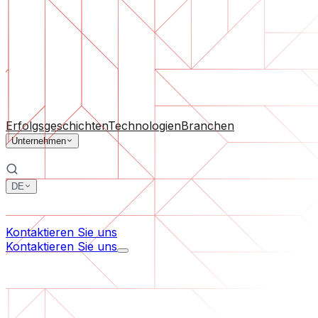
Software-Support
Laufende Wartung oder Rettung eines Projekts, das aus d
Nach Unternehmensgröße
Für Startups
Für mittelständische Unternehmen
Für Branc
Alle Dienstleistungen
Erfolgsgeschichten
Technologien
Branchen
Unternehmen
DE
中文
한국어
Kontaktieren Sie uns
Kontaktieren Sie uns