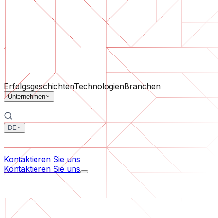
Software-Support
Laufende Wartung oder Rettung eines Projekts, das aus d
Nach Unternehmensgröße
Für Startups
Für mittelständische Unternehmen
Für Branc
Alle Dienstleistungen
Erfolgsgeschichten
Technologien
Branchen
Unternehmen
DE
中文
한국어
Kontaktieren Sie uns
Kontaktieren Sie uns