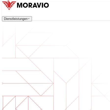
Dienstleistungen
Dienstleistungen
Unsere Dienstleistungen
Alle Dienstleistungen
Unternehmen
→
中文
한국어
English
Česky
Deutsch
Softwareentwicklung
Kontaktieren Sie uns
Webanwendungen, die skalierbar, sicher und wartungsfreu
Digitale Transformation
Digitalisieren Sie Ihr Unternehmen. Bereiten Sie sich auf d
KI-Softwareentwicklung
Maßgeschneiderte KI-Tools, integriert in Ihre Prozesse.
Produktentwicklung
Von der Idee zum fertigen Produkt — Design, Entwicklun
Technische Due Diligence
Qualitätsbewertung und Risikoidentifikation in Ihrer Softw