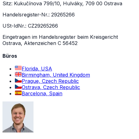
Sitz: Kukučínova 799/10, Hulváky, 709 00 Ostrava
Handelsregister-Nr.: 29265266
USt-IdNr.: CZ29265266
Eingetragen im Handelsregister beim Kreisgericht
Ostrava, Aktenzeichen C 56452
Büros
Florida, USA
Birmingham, United Kingdom
Prague, Czech Republic
Ostrava, Czech Republic
Barcelona, Spain