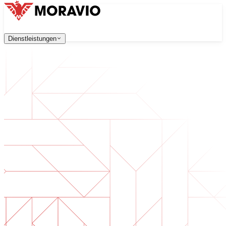
Dienstleistungen
Dienstleistungen
Unsere Dienstleistungen
Unternehmen
中文
한국어
English
Česky
Deutsch
Softwareentwicklung
Kontaktieren Sie uns
Webanwendungen, die skalierbar, sicher und wartungsfreu
Alle Dienstleistungen
→
Digitale Transformation
Digitalisieren Sie Ihr Unternehmen. Bereiten Sie sich auf d
KI-Softwareentwicklung
Maßgeschneiderte KI-Tools, integriert in Ihre Prozesse.
Produktentwicklung
Von der Idee zum fertigen Produkt — Design, Entwicklun
Technische Due Diligence
Qualitätsbewertung und Risikoidentifikation in Ihrer Softw