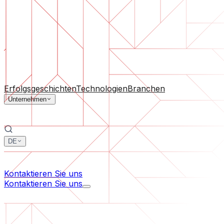
Software-Support
Laufende Wartung oder Rettung eines Projekts, das aus d
Nach Unternehmensgröße
Für Startups
Für mittelständische Unternehmen
Für Branc
Alle Dienstleistungen
Erfolgsgeschichten
Technologien
Branchen
Unternehmen
DE
中文
한국어
Kontaktieren Sie uns
Kontaktieren Sie uns