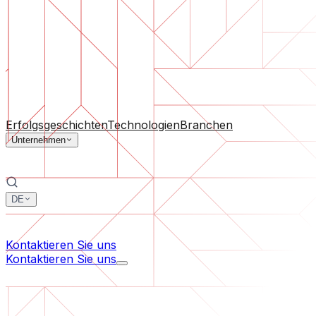
Software-Support
Laufende Wartung oder Rettung eines Projekts, das aus d
Nach Unternehmensgröße
Für Startups
Für mittelständische Unternehmen
Für Branc
Alle Dienstleistungen
Erfolgsgeschichten
Technologien
Branchen
Unternehmen
DE
中文
한국어
Kontaktieren Sie uns
Kontaktieren Sie uns