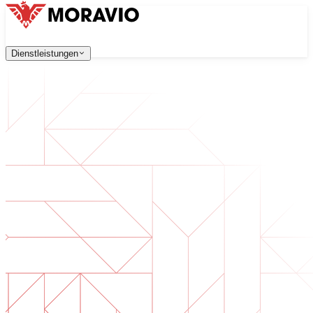
Dienstleistungen
Dienstleistungen
Unsere Dienstleistungen
Unternehmen
中文
한국어
English
Česky
Deutsch
Softwareentwicklung
Kontaktieren Sie uns
Webanwendungen, die skalierbar, sicher und wartungsfreu
Alle Dienstleistungen
→
Digitale Transformation
Digitalisieren Sie Ihr Unternehmen. Bereiten Sie sich auf d
KI-Softwareentwicklung
Maßgeschneiderte KI-Tools, integriert in Ihre Prozesse.
Produktentwicklung
Von der Idee zum fertigen Produkt — Design, Entwicklun
Technische Due Diligence
Qualitätsbewertung und Risikoidentifikation in Ihrer Softw