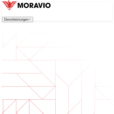
Dienstleistungen
Dienstleistungen
Unsere Dienstleistungen
Unternehmen
中文
한국어
English
Česky
Deutsch
Softwareentwicklung
Kontaktieren Sie uns
Webanwendungen, die skalierbar, sicher und wartungsfreu
Alle Dienstleistungen
→
Digitale Transformation
Digitalisieren Sie Ihr Unternehmen. Bereiten Sie sich auf d
KI-Softwareentwicklung
Maßgeschneiderte KI-Tools, integriert in Ihre Prozesse.
Produktentwicklung
Von der Idee zum fertigen Produkt — Design, Entwicklun
Technische Due Diligence
Qualitätsbewertung und Risikoidentifikation in Ihrer Softw