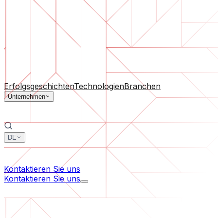
Software-Support
Laufende Wartung oder Rettung eines Projekts, das aus d
Nach Unternehmensgröße
Für Startups
Für mittelständische Unternehmen
Für Branc
Alle Dienstleistungen
Erfolgsgeschichten
Technologien
Branchen
Unternehmen
DE
中文
한국어
Kontaktieren Sie uns
Kontaktieren Sie uns