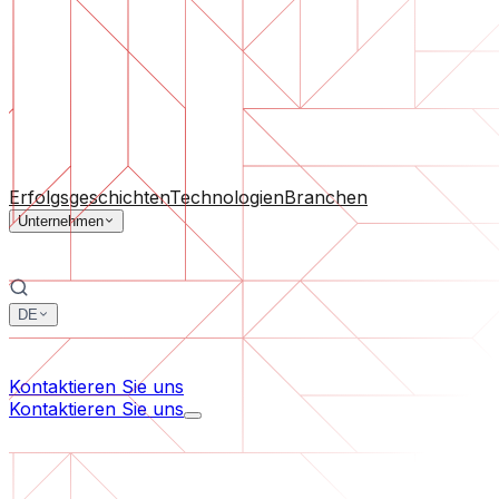
Software-Support
Laufende Wartung oder Rettung eines Projekts, das aus d
Nach Unternehmensgröße
Für Startups
Für mittelständische Unternehmen
Für Branc
Alle Dienstleistungen
Erfolgsgeschichten
Technologien
Branchen
Unternehmen
DE
中文
한국어
Kontaktieren Sie uns
Kontaktieren Sie uns