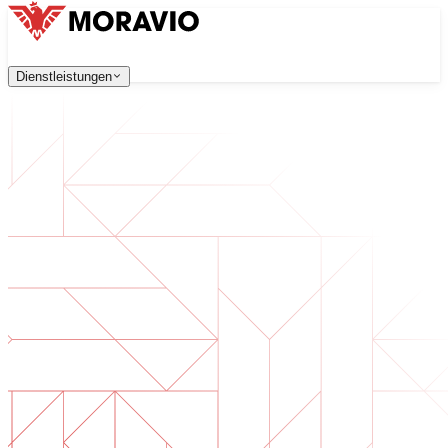
Dienstleistungen
Dienstleistungen
Unsere Dienstleistungen
Unternehmen
中文
한국어
English
Česky
Deutsch
Softwareentwicklung
Kontaktieren Sie uns
Webanwendungen, die skalierbar, sicher und wartungsfreu
Alle Dienstleistungen
→
Digitale Transformation
Digitalisieren Sie Ihr Unternehmen. Bereiten Sie sich auf d
KI-Softwareentwicklung
Maßgeschneiderte KI-Tools, integriert in Ihre Prozesse.
Produktentwicklung
Von der Idee zum fertigen Produkt — Design, Entwicklun
Technische Due Diligence
Qualitätsbewertung und Risikoidentifikation in Ihrer Softw