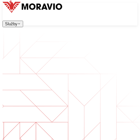
Služby
Služby
Naše služby
Firma
中文
한국어
English
Česky
Deutsch
Vývoj software
Kontaktujte nás
Všechny služby
→
Webové aplikace, které jsou škálovatelné, bezpečné a sn
Digitální transformace
Digitalizujte své podnikání. Připravte se na budoucnost.
Vývoj AI software
AI nástroje na míru integrované do vašich procesů.
Vývoj produktů
Od nápadu po spuštěný produkt — návrh, vývoj, nasazen
Technická due diligence
Posouzení kvality a identifikace rizik ve vašem software.