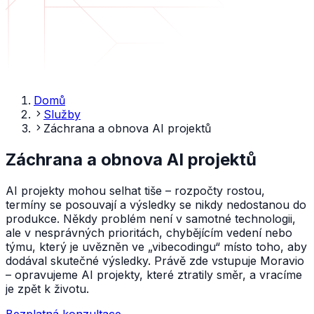
Domů
Služby
Záchrana a obnova AI projektů
Záchrana a obnova AI projektů
AI projekty mohou selhat tiše – rozpočty rostou,
termíny se posouvají a výsledky se nikdy nedostanou do
produkce. Někdy problém není v samotné technologii,
ale v nesprávných prioritách, chybějícím vedení nebo
týmu, který je uvězněn ve „vibecodingu“ místo toho, aby
dodával skutečné výsledky. Právě zde vstupuje Moravio
– opravujeme AI projekty, které ztratily směr, a vracíme
je zpět k životu.
Bezplatná konzultace