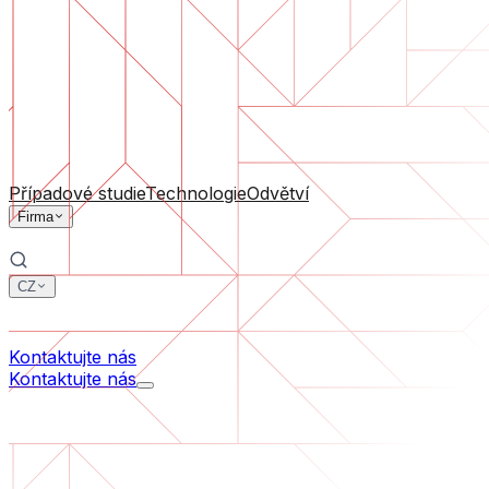
Podpora software
Průběžná údržba nebo záchrana projektu, který se dostal
Podle velikosti firmy
Pro startupy
Pro střední firmy
Pro lídry odvětví
Všechny služby
Případové studie
Technologie
Odvětví
Firma
CZ
中文
한국어
Kontaktujte nás
Kontaktujte nás