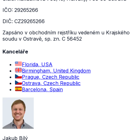
IČO: 29265266
DIČ: CZ29265266
Zapsáno v obchodním rejstříku vedeném u Krajského
soudu v Ostravě, sp. zn. C 56452
Kanceláře
Florida, USA
Birmingham, United Kingdom
Prague, Czech Republic
Ostrava, Czech Republic
Barcelona, Spain
Jakub Bílý