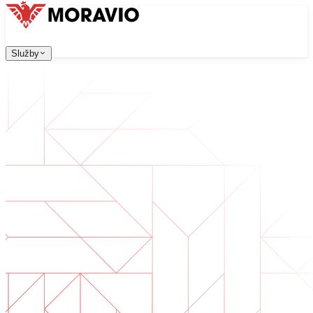
Služby
Služby
Naše služby
Firma
中文
한국어
English
Česky
Deutsch
Vývoj software
Kontaktujte nás
Všechny služby
→
Webové aplikace, které jsou škálovatelné, bezpečné a sn
Digitální transformace
Digitalizujte své podnikání. Připravte se na budoucnost.
Vývoj AI software
AI nástroje na míru integrované do vašich procesů.
Vývoj produktů
Od nápadu po spuštěný produkt — návrh, vývoj, nasazen
Technická due diligence
Posouzení kvality a identifikace rizik ve vašem software.