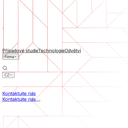
Podpora software
Průběžná údržba nebo záchrana projektu, který se dostal
Podle velikosti firmy
Pro startupy
Pro střední firmy
Pro lídry odvětví
Všechny služby
Případové studie
Technologie
Odvětví
Firma
CZ
中文
한국어
Kontaktujte nás
Kontaktujte nás