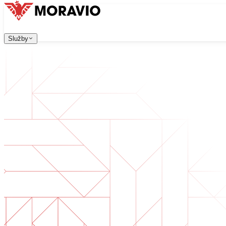
Služby
Služby
Naše služby
Všechny služby
Firma
→
中文
한국어
English
Česky
Deutsch
Vývoj software
Kontaktujte nás
Webové aplikace, které jsou škálovatelné, bezpečné a sn
Digitální transformace
Digitalizujte své podnikání. Připravte se na budoucnost.
Vývoj AI software
AI nástroje na míru integrované do vašich procesů.
Vývoj produktů
Od nápadu po spuštěný produkt — návrh, vývoj, nasazen
Technická due diligence
Posouzení kvality a identifikace rizik ve vašem software.