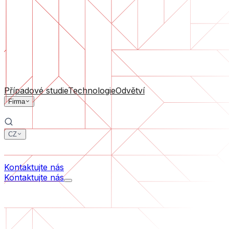
Podpora software
Průběžná údržba nebo záchrana projektu, který se dostal
Podle velikosti firmy
Pro startupy
Pro střední firmy
Pro lídry odvětví
Všechny služby
Případové studie
Technologie
Odvětví
Firma
CZ
中文
한국어
Kontaktujte nás
Kontaktujte nás