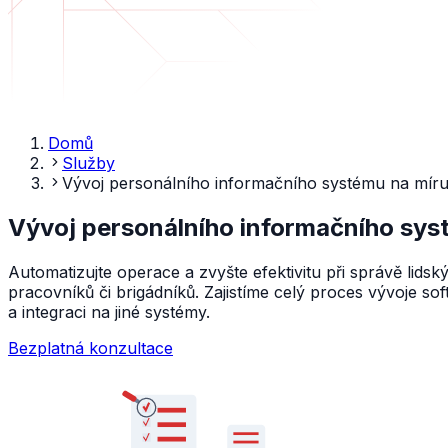
Domů
Služby
Vývoj personálního informačního systému na mír
Vývoj personálního informačního sys
Automatizujte operace a zvyšte efektivitu při správě lid
pracovníků či brigádníků. Zajistíme celý proces vývoje s
a integraci na jiné systémy.
Bezplatná konzultace