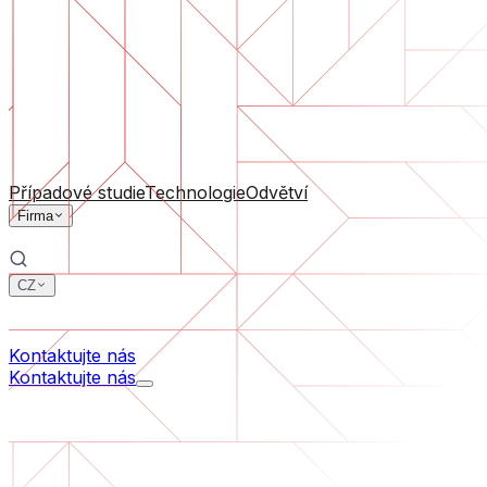
Podpora software
Průběžná údržba nebo záchrana projektu, který se dostal
Podle velikosti firmy
Pro startupy
Pro střední firmy
Pro lídry odvětví
Všechny služby
Případové studie
Technologie
Odvětví
Firma
CZ
中文
한국어
Kontaktujte nás
Kontaktujte nás