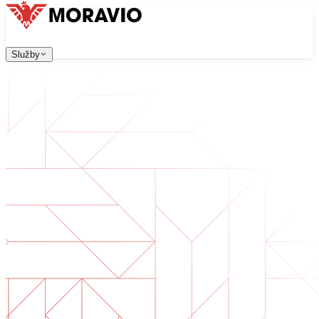
Služby
Služby
Naše služby
Firma
中文
한국어
English
Česky
Deutsch
Vývoj software
Kontaktujte nás
Všechny služby
→
Webové aplikace, které jsou škálovatelné, bezpečné a sn
Digitální transformace
Digitalizujte své podnikání. Připravte se na budoucnost.
Vývoj AI software
AI nástroje na míru integrované do vašich procesů.
Vývoj produktů
Od nápadu po spuštěný produkt — návrh, vývoj, nasazen
Technická due diligence
Posouzení kvality a identifikace rizik ve vašem software.