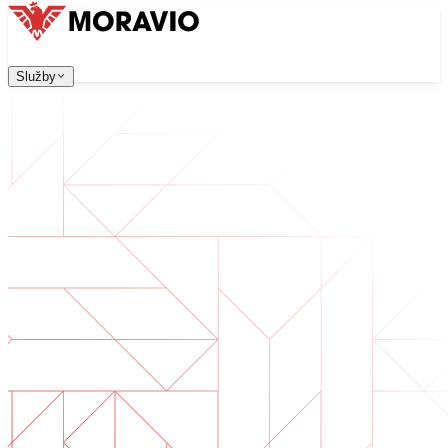
Služby
Služby
Naše služby
Firma
中文
한국어
English
Česky
Deutsch
Vývoj software
Kontaktujte nás
Všechny služby
→
Webové aplikace, které jsou škálovatelné, bezpečné a sn
Digitální transformace
Digitalizujte své podnikání. Připravte se na budoucnost.
Vývoj AI software
AI nástroje na míru integrované do vašich procesů.
Vývoj produktů
Od nápadu po spuštěný produkt — návrh, vývoj, nasazen
Technická due diligence
Posouzení kvality a identifikace rizik ve vašem software.