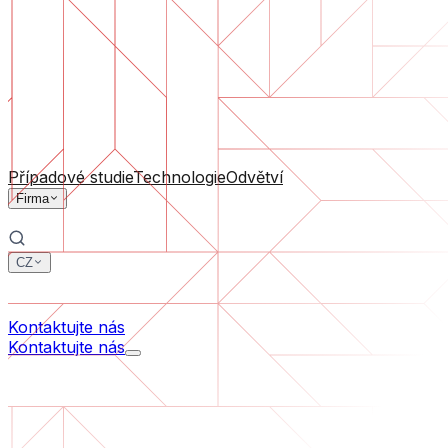
Podpora software
Průběžná údržba nebo záchrana projektu, který se dostal
Podle velikosti firmy
Pro startupy
Pro střední firmy
Pro lídry odvětví
Všechny služby
Případové studie
Technologie
Odvětví
Firma
CZ
中文
한국어
Kontaktujte nás
Kontaktujte nás