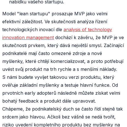
nabídku vašeho startupu.
Model "lean startupu" prosazuje MVP jako velmi
efektivní záležitost. Ve skutečnosti analýza řízení
technologických inovací dle
analysis of technology
innovation management
dochází k závěru, že MVP je ve
skutečnosti prvkem, který dává největší smysl. Začínající
podnikatelé mají často omezené zdroje a nové
myšlenky, které chtějí komercializovat, a proto potřebují
uvést svůj produkt na trh rychle a s menšími náklady.
S námi budete vyvíjet takovou verzi produktu, který
ověřuje základní myšlenky a testuje hlavní funkce. Od
prvotních early adopterů následně můžete získat velmi
bohatý feedback a produkt dále upravovat.
Chápeme, že podnikatelský duch se často řídí stejně tak
srdcem jako hlavou. Ačkoli bez vášně se nedá tvořit,
riziko uvedení kompletního produktu bez myšlenky na