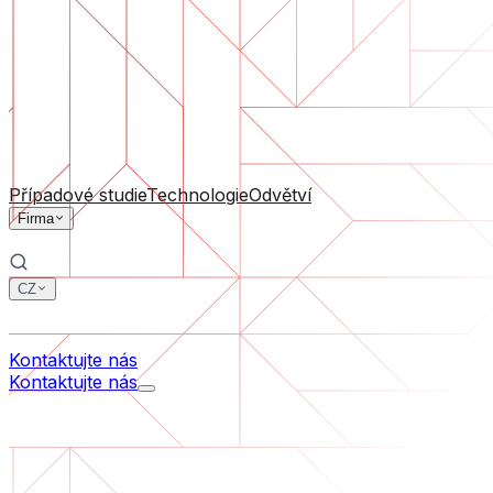
Podpora software
Průběžná údržba nebo záchrana projektu, který se dostal
Podle velikosti firmy
Pro startupy
Pro střední firmy
Pro lídry odvětví
Všechny služby
Případové studie
Technologie
Odvětví
Firma
CZ
中文
한국어
Kontaktujte nás
Kontaktujte nás