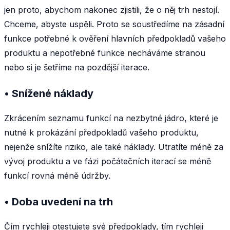
jen proto, abychom nakonec zjistili, že o něj trh nestojí.
Chceme, abyste uspěli. Proto se soustředíme na zásadní
funkce potřebné k ověření hlavních předpokladů vašeho
produktu a nepotřebné funkce necháváme stranou
nebo si je šetříme na pozdější iterace.
• Snížené náklady
Zkrácením seznamu funkcí na nezbytné jádro, které je
nutné k prokázání předpokladů vašeho produktu,
nejenže snížíte riziko, ale také náklady. Utratíte méně za
vývoj produktu a ve fázi počátečních iterací se méně
funkcí rovná méně údržby.
• Doba uvedení na trh
Čím rychleji otestujete své předpoklady, tím rychleji