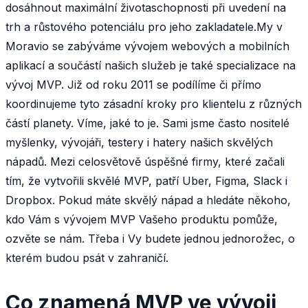
dosáhnout maximální životaschopnosti při uvedení na
trh a růstového potenciálu pro jeho zakladatele.My v
Moravio se zabýváme vývojem webových a mobilních
aplikací a součástí našich služeb je také specializace na
vývoj MVP. Již od roku 2011 se podílíme či přímo
koordinujeme tyto zásadní kroky pro klientelu z různých
částí planety. Víme, jaké to je. Sami jsme často nositelé
myšlenky, vývojáři, testery i hatery našich skvělých
nápadů. Mezi celosvětově úspěšné firmy, které začali
tím, že vytvořili skvělé MVP, patří Uber, Figma, Slack i
Dropbox. Pokud máte skvělý nápad a hledáte někoho,
kdo Vám s vývojem MVP Vašeho produktu pomůže,
ozvěte se nám. Třeba i Vy budete jednou jednorožec, o
kterém budou psát v zahraničí.
Co znamená MVP ve vývoji