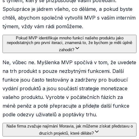
s týmem, který se přizpůsobuje vašim potřebám.
Spolupráce je jádrem všeho, co děláme, a pokud byste
chtěli, abychom společně vytvořili MVP s vaším interním
týmem, vždy vám rádi pomůžeme.
Pokud MVP identifikuje mnoho funkcí našeho produktu jako
nepodstatných pro první iteraci, znamená to, že bychom je měli úplně
zahodit?
Ne, vůbec ne. Myšlenka MVP spočívá v tom, že uvedete
na trh produkt s pouze nezbytnými funkcemi. Další
funkce jsou často testovány a zadrženy pro budoucí
vydání produktů a jsou součástí strategie monetizace
vašeho produktu. Vyrobte v počátečních fázích za
méně peněz a poté přepracujte a přidejte další funkce
podle odezvy uživatelů a poptávky trhu.
Naše firma zvažuje najímání Moravia, jak můžeme získat představu o
druzích projektů, které děláte?