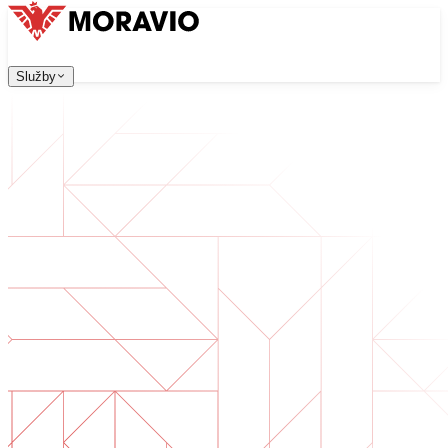
Služby
Služby
Naše služby
Firma
中文
한국어
English
Česky
Deutsch
Vývoj software
Kontaktujte nás
Všechny služby
→
Webové aplikace, které jsou škálovatelné, bezpečné a sn
Digitální transformace
Digitalizujte své podnikání. Připravte se na budoucnost.
Vývoj AI software
AI nástroje na míru integrované do vašich procesů.
Vývoj produktů
Od nápadu po spuštěný produkt — návrh, vývoj, nasazen
Technická due diligence
Posouzení kvality a identifikace rizik ve vašem software.