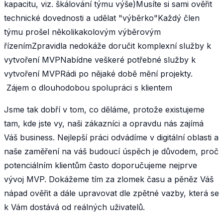
kapacitu, viz. škálování týmu výše)Musíte si sami ověřit
technické dovednosti a udělat "výběrko"Každý člen
týmu prošel několikakolovým výběrovým
řízenímZpravidla nedokáže doručit komplexní služby k
vytvoření MVPNabídne veškeré potřebné služby k
vytvoření MVPRádi po nějaké době mění projekty.
Zájem o dlouhodobou spolupráci s klientem
Jsme tak dobří v tom, co děláme, protože existujeme
tam, kde jste vy, naši zákazníci a opravdu nás zajímá
Váš business. Nejlepší práci odvádíme v digitální oblasti a
naše zaměření na váš budoucí úspěch je důvodem, proč
potenciálním klientům často doporučujeme nejprve
vývoj MVP. Dokážeme tím za zlomek času a pěněz Váš
nápad ověřit a dále upravovat dle zpětné vazby, která se
k Vám dostává od reálných uživatelů.