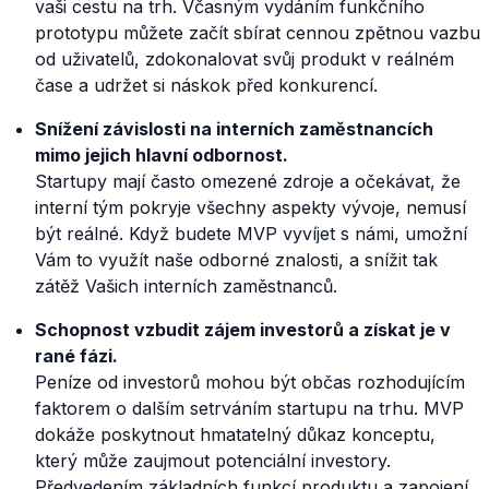
vaši cestu na trh. Včasným vydáním funkčního
prototypu můžete začít sbírat cennou zpětnou vazbu
od uživatelů, zdokonalovat svůj produkt v reálném
čase a udržet si náskok před konkurencí.
Snížení závislosti na interních zaměstnancích
mimo jejich hlavní odbornost.
Startupy mají často omezené zdroje a očekávat, že
interní tým pokryje všechny aspekty vývoje, nemusí
být reálné. Když budete MVP vyvíjet s námi, umožní
Vám to využít naše odborné znalosti, a snížit tak
zátěž Vašich interních zaměstnanců.
Schopnost vzbudit zájem investorů a získat je v
rané fázi.
Peníze od investorů mohou být občas rozhodujícím
faktorem o dalším setrváním startupu na trhu. MVP
dokáže poskytnout hmatatelný důkaz konceptu,
který může zaujmout potenciální investory.
Předvedením základních funkcí produktu a zapojení