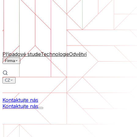
Podpora software
Průběžná údržba nebo záchrana projektu, který se dostal
Podle velikosti firmy
Pro startupy
Pro střední firmy
Pro lídry odvětví
Všechny služby
Případové studie
Technologie
Odvětví
Firma
CZ
中文
한국어
Kontaktujte nás
Kontaktujte nás