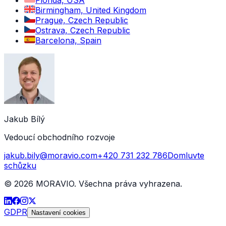
Florida, USA
Birmingham, United Kingdom
Prague, Czech Republic
Ostrava, Czech Republic
Barcelona, Spain
Jakub Bílý
Vedoucí obchodního rozvoje
jakub.bily@moravio.com
+420 731 232 786
Domluvte
schůzku
©
2026
MORAVIO. Všechna práva vyhrazena.
GDPR
Nastavení cookies