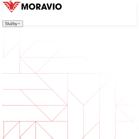
Služby
Služby
Naše služby
Firma
中文
한국어
English
Česky
Deutsch
Vývoj software
Kontaktujte nás
Všechny služby
→
Webové aplikace, které jsou škálovatelné, bezpečné a sn
Digitální transformace
Digitalizujte své podnikání. Připravte se na budoucnost.
Vývoj AI software
AI nástroje na míru integrované do vašich procesů.
Vývoj produktů
Od nápadu po spuštěný produkt — návrh, vývoj, nasazen
Technická due diligence
Posouzení kvality a identifikace rizik ve vašem software.