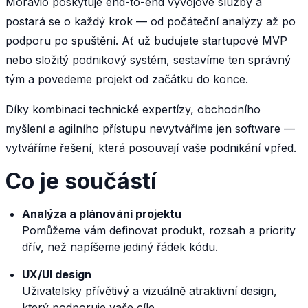
Moravio poskytuje end-to-end vývojové služby a
postará se o každý krok — od počáteční analýzy až po
podporu po spuštění. Ať už budujete startupové MVP
nebo složitý podnikový systém, sestavíme ten správný
tým a povedeme projekt od začátku do konce.
Díky kombinaci technické expertízy, obchodního
myšlení a agilního přístupu nevytváříme jen software —
vytváříme řešení, která posouvají vaše podnikání vpřed.
Co je součástí
Analýza a plánování projektu
Pomůžeme vám definovat produkt, rozsah a priority
dřív, než napíšeme jediný řádek kódu.
UX/UI design
Uživatelsky přívětivý a vizuálně atraktivní design,
který podporuje vaše cíle.