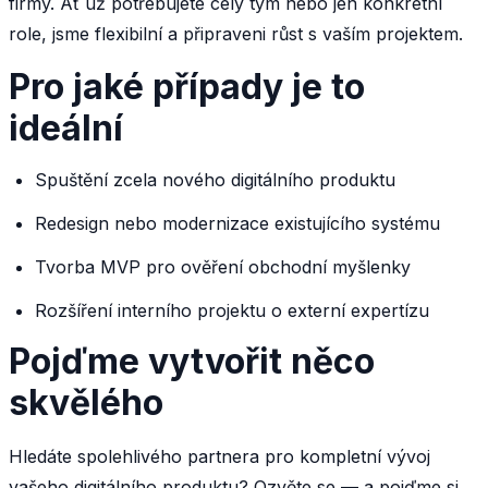
firmy. Ať už potřebujete celý tým nebo jen konkrétní
role, jsme flexibilní a připraveni růst s vaším projektem.
Pro jaké případy je to
ideální
Spuštění zcela nového digitálního produktu
Redesign nebo modernizace existujícího systému
Tvorba MVP pro ověření obchodní myšlenky
Rozšíření interního projektu o externí expertízu
Pojďme vytvořit něco
skvělého
Hledáte spolehlivého partnera pro kompletní vývoj
vašeho digitálního produktu? Ozvěte se — a pojďme si