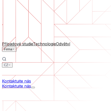
Podpora software
Průběžná údržba nebo záchrana projektu, který se dostal
Podle velikosti firmy
Pro startupy
Pro střední firmy
Pro lídry odvětví
Všechny služby
Případové studie
Technologie
Odvětví
Firma
CZ
中文
한국어
Kontaktujte nás
Kontaktujte nás