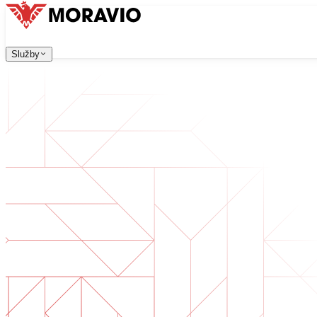
Služby
Služby
Naše služby
Všechny služby
Firma
→
中文
한국어
English
Česky
Deutsch
Vývoj software
Kontaktujte nás
Webové aplikace, které jsou škálovatelné, bezpečné a sn
Digitální transformace
Digitalizujte své podnikání. Připravte se na budoucnost.
Vývoj AI software
AI nástroje na míru integrované do vašich procesů.
Vývoj produktů
Od nápadu po spuštěný produkt — návrh, vývoj, nasazen
Technická due diligence
Posouzení kvality a identifikace rizik ve vašem software.