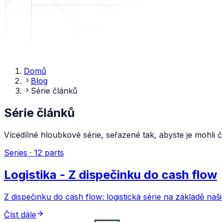
Domů
Blog
Série článků
Série článků
Vícedílné hloubkové série, seřazené tak, abyste je mohli 
Series
· 12 parts
Logistika - Z dispečinku do cash flow
Z dispečinku do cash flow: logistická série na základě naš
Číst dále