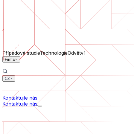
Podpora software
Průběžná údržba nebo záchrana projektu, který se dostal
Podle velikosti firmy
Pro startupy
Pro střední firmy
Pro lídry odvětví
Všechny služby
Případové studie
Technologie
Odvětví
Firma
CZ
中文
한국어
Kontaktujte nás
Kontaktujte nás