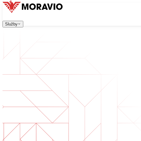
Služby
Služby
Naše služby
Všechny služby
Firma
→
中文
한국어
English
Česky
Deutsch
Vývoj software
Kontaktujte nás
Webové aplikace, které jsou škálovatelné, bezpečné a sn
Digitální transformace
Digitalizujte své podnikání. Připravte se na budoucnost.
Vývoj AI software
AI nástroje na míru integrované do vašich procesů.
Vývoj produktů
Od nápadu po spuštěný produkt — návrh, vývoj, nasazen
Technická due diligence
Posouzení kvality a identifikace rizik ve vašem software.